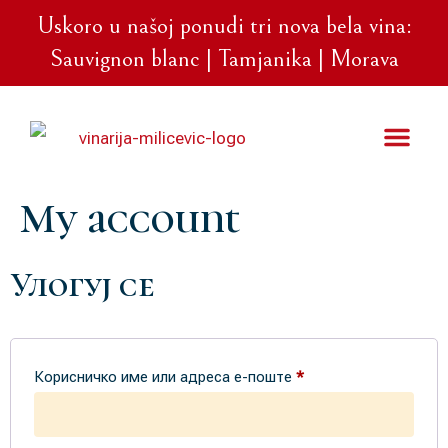
Uskoro u našoj ponudi tri nova bela vina:
Sauvignon blanc | Tamjanika | Morava
Naša vina
Prodaja o
My account
Улогуј се
Корисничко име или адреса е-поште
*