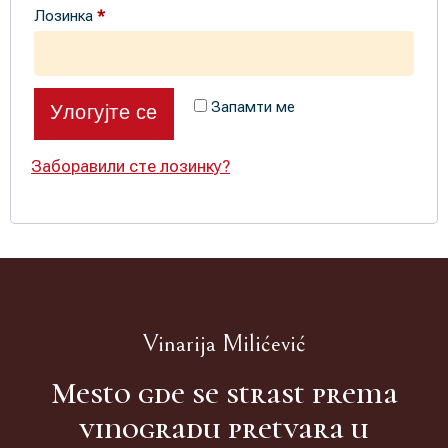
Лозинка
*
Запамти ме
Улогујте се
Заборавили сте лозинку?
Vinarija Milićević
Mesto gde se strast prema
vinogradu pretvara u