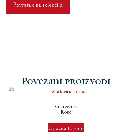
Povratak na selekciju
Povezani proizvodi
Vladavina
Rose
Upoznajte vino