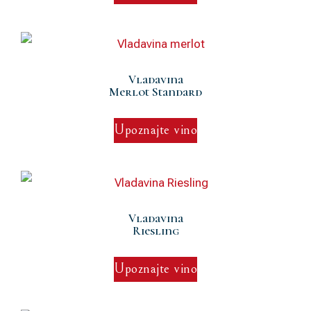
Vladavina
Merlot Standard
Upoznajte vino
Vladavina
Riesling
Upoznajte vino