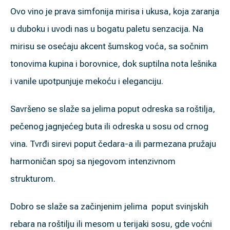
Ovo vino je prava simfonija mirisa i ukusa, koja zaranja
u duboku i uvodi nas u bogatu paletu senzacija. Na
mirisu se osećaju akcent šumskog voća, sa sočnim
tonovima kupina i borovnice, dok suptilna nota lešnika
i vanile upotpunjuje mekoću i eleganciju.
Savršeno se slaže sa jelima poput odreska sa roštilja,
pečenog jagnjećeg buta ili odreska u sosu od crnog
vina. Tvrđi sirevi poput čedara-a ili parmezana pružaju
harmoničan spoj sa njegovom intenzivnom
strukturom.
Dobro se slaže sa začinjenim jelima poput svinjskih
rebara na roštilju ili mesom u terijaki sosu, gde voćni