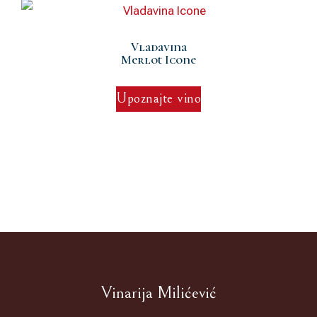
Vladavina
Merlot Icone
Upoznajte vino
Vinarija Milićević